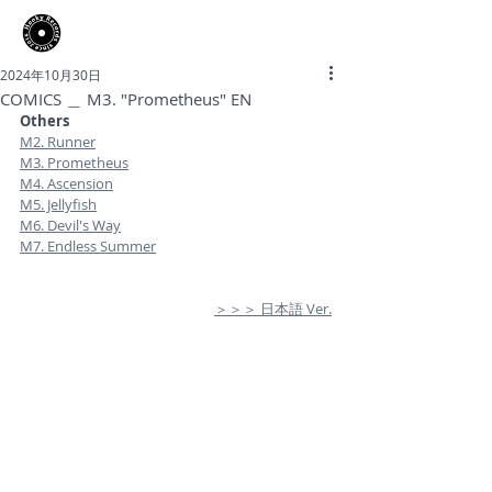
​Hooky Records
2024年10月30日
COMICS ＿ M3. "Prometheus" EN
Others
M2. Runner
M3. Prometheus
M4. Ascension
M5. Jellyfish
M6. Devil's Way
M7. Endless Summer
＞＞＞ 日本語 Ver.