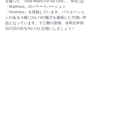
を綴った「Time Waits For No One」、M3には
「Madness」のバラードバージョン
「Kindness」を収録しています。バリエーショ
ンのある３曲にNo.13の魅力を凝縮した力強い作
品となっています。十三教の皆様、令和元年初
日の日の出をNo.13とお祝いしましょう！