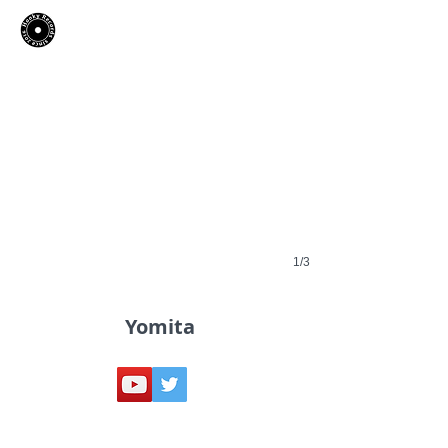
​Hooky Records
1/3
Yomita