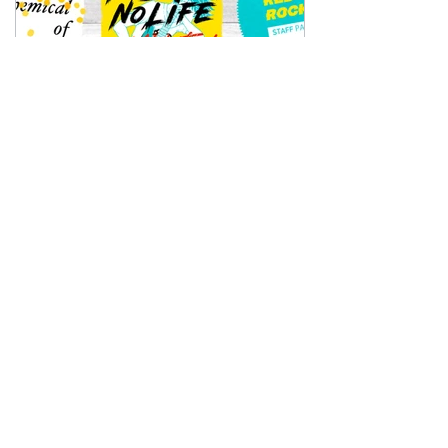
2022年5月26日
RELEASES
V.A. / "No Beer No Life compilation vol.3"