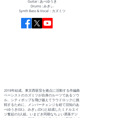
Guitar : あべゆうき
Drums : みぎぃ
Synth Bass & Vocal：カズミツ
2018年結成。東京西荻窪を拠点に活動する作編曲
ベーシストのカズミツが自身のルーツであるソウ
ル、シティポップを飛び越えてラウドロックに挑
戦するために、メンバーチェンジを経て旧知のあ
べゆうき(Gt.)、みぎぃ(Dr.)と結成したミドルエイ
ジ奮起の3人組。いまどき同期なちょい洒落デジ