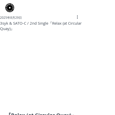
​Hooky Records
2025年8月29日
3syk & SATO-C / 2nd Single『Relax (at Circular
Quay)』