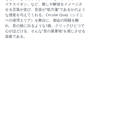
イナスイオン」など、癒しや解放をイメージさ
せる言葉が並び、音楽が“処方箋”であるかのよう
な感覚を与えてくれる。Circular Quay（シドニ
ーの港湾エリア）を舞台に、都会の喧騒を離
れ、音の旅に出るような1曲。クリックひとつで
心がほどける、そんな“音の避暑地”を感じさせる
楽曲である。
youtu.be/Hc2Qb-lGcsY