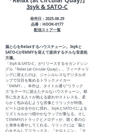
『
Relax (at Circular Quay)
』
3syk & SATO-C
発売日：2025.08.29
品番：HOOK-0177
配信ストア一覧
脳と心をRelaxするハウスチューン。3sykと
SATO-CがEMMYを迎えて提供するチルな音楽処
方箋。
「3syk & SATO-C」がリリースするセカンドシン
グル『Relax (at Circular Quay) 』。フィーチャリ
ングに迎えたのは、ジャンルレスなデジタルポ
ップで注目を集めるトラックメイカー
「EMMY」。本作は、タイトル通り“リラック
ス”をテーマに据えたチルなハウスチューン。都
市に生きる人々が抱える疲れやストレスを、柔
らかく包み込むような音像とリリックが特徴。
ビートはゆるやかに揺れ、3sykとSATO-Cによる
リズミカルかつ穏やかなラップが重なる。そし
てEMMYのトラックとメロディが、聴く者の心
と身体を癒やしてくれる。リリックには「脳と
心をチルしてリラックス」「セロトニン」「マ