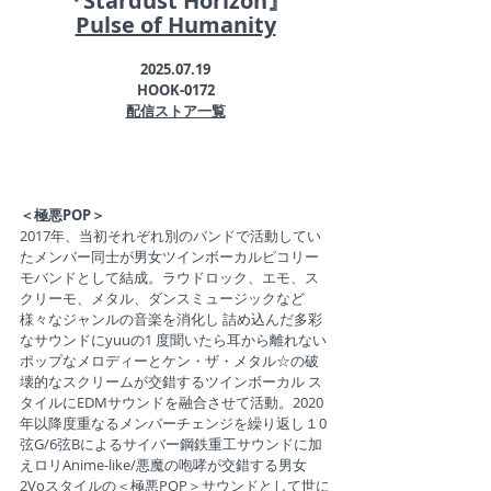
『
Stardust Horizon
』
Pulse of Humanity
2025.07.19
HOOK-0172
配信ストア一覧
＜極悪POP＞
2017年、当初それぞれ別のバンドで活動してい
たメンバー同士が男女ツインボーカルピコリー
モバンドとして結成。ラウドロック、エモ、ス
クリーモ、メタル、ダンスミュージックなど
様々なジャンルの音楽を消化し 詰め込んだ多彩
なサウンドにyuuの1 度聞いたら耳から離れない
ポップなメロディーとケン・ザ・メタル☆の破
壊的なスクリームが交錯するツインボーカル ス
タイルにEDMサウンドを融合させて活動。2020
年以降度重なるメンバーチェンジを繰り返し１0
弦G/6弦Bによるサイバー鋼鉄重工サウンドに加
えロリAnime-like/悪魔の咆哮が交錯する男女
2Voスタイルの＜極悪POP＞サウンドとして世に