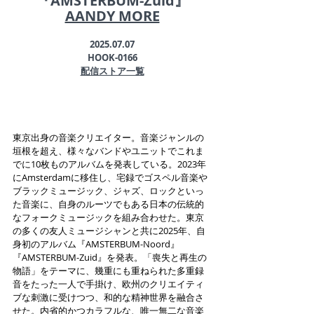
『AMSTERBUM-
Zuid』
AANDY MORE
2025.07.07
HOOK-0166
配信ストア一覧
東京出身の音楽クリエイター。音楽ジャンルの
垣根を超え、様々なバンドやユニットでこれま
でに10枚ものアルバムを発表している。2023年
にAmsterdamに移住し、宅録でゴスペル音楽や
ブラックミュージック、ジャズ、ロックといっ
た音楽に、自身のルーツでもある日本の伝統的
なフォークミュージックを組み合わせた。東京
の多くの友人ミュージシャンと共に2025年、自
身初のアルバム『AMSTERBUM-Noord』
『AMSTERBUM-Zuid』を発表。「喪失と再生の
物語」をテーマに、幾重にも重ねられた多重録
音をたった一人で手掛け、欧州のクリエイティ
ブな刺激に受けつつ、和的な精神世界を融合さ
せた。内省的かつカラフルな、唯一無二な音楽