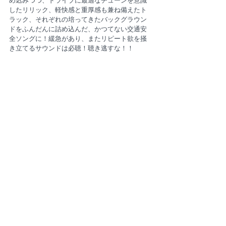
め込みつつ、ドライブに最適なチューンを意識
したリリック、軽快感と重厚感も兼ね備えたト
ラック、それぞれの培ってきたバックグラウン
ドをふんだんに詰め込んだ、かつてない交通安
全ソングに！緩急があり、またリピート欲を掻
き立てるサウンドは必聴！聴き逃すな！！
https://youtu.be/cylZpOn75AU?
si=9dWGB1zVE06RtEIl