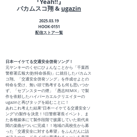
『
Yeah!!
』
バカムスコ翔 & 
ugazin
2025.03.19
HOOK-0151
配信ストア一覧
日本一イケてる交通安全啓発ソング！
元ヤンキーのくせにひょんなことから「千葉西
警察署広報大使(特命係長)」に就任したバカムス
コ翔。「交通安全啓発ソング」を作成せよとの
特命を受け、無い頭で熟考するも何も思いつか
ず、「セブンスターの煙」「愚志REMIX」で製
作を依頼したハイパーカエルクリエイターの
ugazinと再びタッグを組むことに！
あれこれ考えた結果"日本一イケてる交通安全ソ
ング"の製作を決意！1日警察署長イベント、ま
た各種媒体にて製作段階で披露していた前代未
聞の楽曲がついに完成！！地域の高校生から募
った「交通安全に対する希望」をふんだんに詰