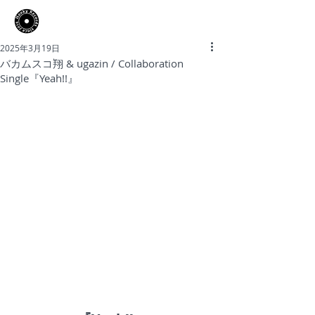
​Hooky Records
2025年3月19日
バカムスコ翔 & ugazin / Collaboration
Single『Yeah!!』