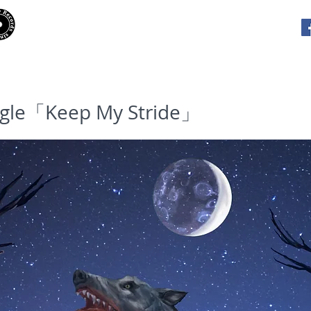
​Hooky Records
RELEASES
PLAYLISTS
INTE
ngle「Keep My Stride」