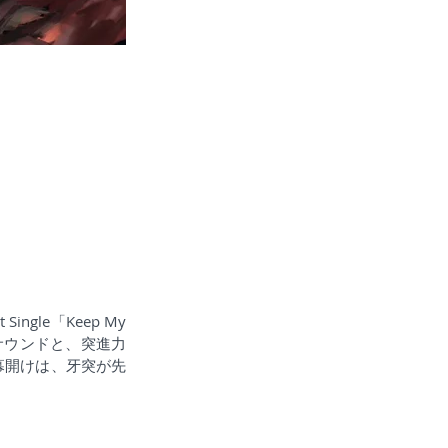
ingle「Keep My 
サウンドと、突進力
幕開けは、牙突が先