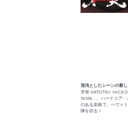
混沌としたシーンの新し
牙突-GATOTSU- HxCが2
Stride」。ハード
のある楽曲で、ヘヴィ
陣を切る！