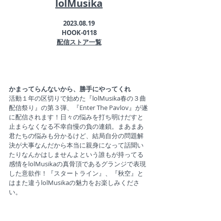
lolMusika
2023.08.19
HOOK-0118
配信ストア一覧
かまってらんないから、勝手にやってくれ
活動１年の区切りで始めた『lolMusika春の３曲
配信祭り』の第３弾、『Enter The Pavlov』が遂
に配信されます！日々の悩みを打ち明けだすと
止まらなくなる不幸自慢の負の連鎖。まあまあ
君たちの悩みも分かるけど、結局自分の問題解
決が大事なんだから本当に親身になって話聞い
たりなんかはしませんよという誰もが持ってる
感情をlolMusikaの真骨頂であるグランジで表現
した意欲作！『スタートライン』、『秋空』と
はまた違うlolMusikaの魅力をお楽しみくださ
い。