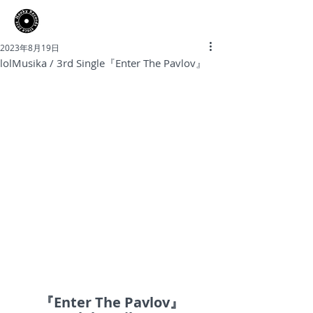
​Hooky Records
2023年8月19日
lolMusika / 3rd Single『Enter The Pavlov』
『
Enter The Pavlov』