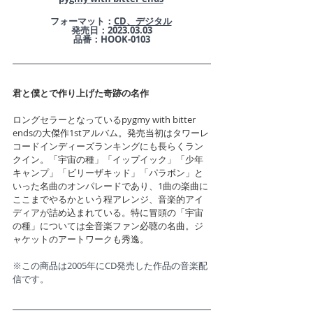
​フォーマット：
CD
、
デジタル
発売日：2023.03.03
品番：HOOK-0103
君と僕とで作り上げた奇跡の名作
ロングセラーとなっているpygmy with bitter 
endsの大傑作1stアルバム。発売当初はタワーレ
コードインディーズランキングにも長らくラン
クイン。「宇宙の種」「イップイック」「少年
キャンプ」「ビリーザキッド」「パラボン」と
いった名曲のオンパレードであり、1曲の楽曲に
ここまでやるかという程アレンジ、音楽的アイ
ディアが詰め込まれている。特に冒頭の「宇宙
の種」については全音楽ファン必聴の名曲。ジ
ャケットのアートワークも秀逸。
※この商品は2005年にCD発売した作品の音楽配
信です。