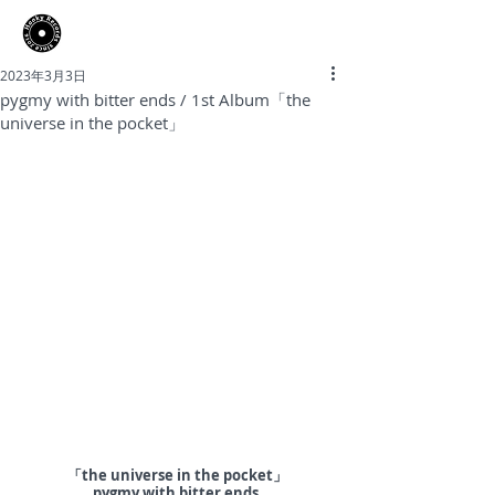
​Hooky Records
2023年3月3日
pygmy with bitter ends / 1st Album「the
universe in the pocket」
「
the universe in the pocket
」
pygmy with bitter ends