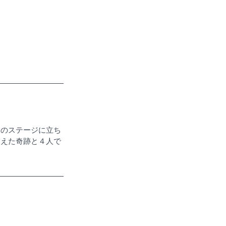
あのステージに立ち
逢えた奇跡と４人で