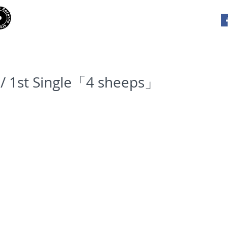
​Hooky Records
RELEASES
PLAYLISTS
INTE
/ 1st Single「4 sheeps」