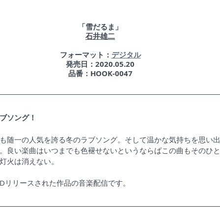
「雪だるま」
石井雄二
​フォーマット：
デジタル
発売日：2020.05.20​
品番：HOOK-0047
ブソング！
も随一の人気を誇る冬のラブソング。そして温かな気持ちを思い
グ。良い楽曲はいつまでも色褪せないというならばこの曲もそのひ
灯火は消えない。
にCDリリースされた作品の音楽配信です。