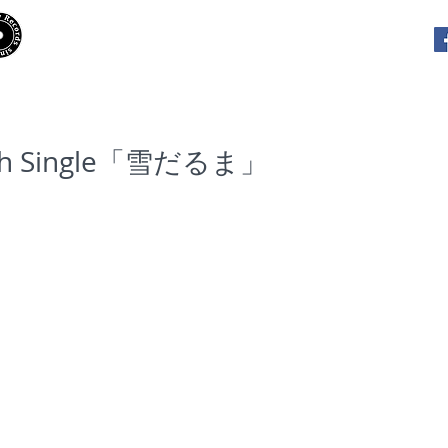
​Hooky Records
RELEASES
PLAYLISTS
INTE
th Single「雪だるま」