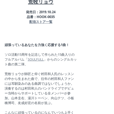
荒牧リョウ
発売日：2019.10.24
品番：HOOK-0035
配信ストア一覧
頑張っているあなたを力強く応援する1曲！
ソロ活動15周年を記念して作られた15曲入りの
フルアルバム「
SOULFULL
」からのシングルカッ
ト曲の第二弾。
荒牧リョウが師匠と仰ぐ村田和人氏のレッスン
の中から生まれた曲で、往年の村田和人ファン
には耳馴染みのある曲調ではないでしょうか。
演奏するのは村田和人のバンドライブでデビュ
ー当時からサポートしている全メンバーが参
加。山本圭右、湯川トーベン、向山テツ、小板
橋博司、友成好宏の名前が並ぶ。
こんなに頑張っているのになんでいつも上手く