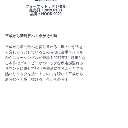
​フォーマット：
デジタル
発売日：2019.01.21
品番：HOOK-0020
平成から新時代へ！今がその時！
平成から新元号へと切り替わる。世の中が大き
く変わろうとしているこの時期に空手コンドル
からニューシングルが登場！2017年3月以来とな
る本作はグルービーかつロックな疾走感溢れる
サウンドに乗せて｢今｣を懸命に生きようとする
熱いリリックを放つ！この曲を聴いて平成から
新時代へと駆け抜けろ！今がその時！