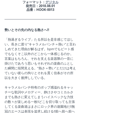
​フォーマット：
デジタル
発売日：2018.08.01
品番：HOOK-0013
勢いとその先の内なる熱さへ!!
「熱過ぎるライブ」たる所以を是非感じてほし
い。長きに渡り”キャラメルパンチ＝熱い”と言わ
しめてきた理由が解るはず。bpmでもビート感
でもなくそこ以外のどこから一体感じるのか。
言葉はもちろん、それを支える楽器隊の一音に
掛けたであろう思いもそれぞれの楽曲のふとし
た瞬間に垣間見える。”熱さ＝勢い”とだけは考え
ていない彼らの拘りとそれを貫く信条がその所
以を大きく後押ししている。
キャラメルパンチ特有のポップ感溢れるキャッ
チーな歌詞やメロディー、静けさやコミカルさ
までも熱さに変えてしまうハイスペックな力技
の数々が楽しめる一枚!!どこを切り取っても主張
してくる楽曲達はまさにロック界の遊園地だ!!無
冠のエースは表現を追求し続ける!!前へ前へ前へ