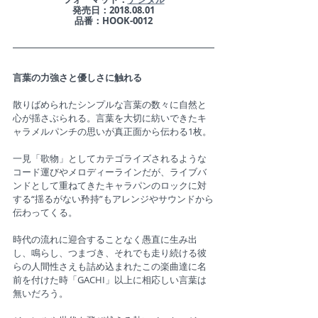
発売日：2018.08.01
品番：HOOK-0012
言葉の力強さと優しさに触れる
散りばめられたシンプルな言葉の数々に自然と
心が揺さぶられる。言葉を大切に紡いできたキ
ャラメルパンチの思いが真正面から伝わる1枚。
一見「歌物」としてカテゴライズされるような
コード運びやメロディーラインだが、ライブバ
ンドとして重ねてきたキャラパンのロックに対
する“揺るがない矜持”もアレンジやサウンドから
伝わってくる。
時代の流れに迎合することなく愚直に生み出
し、鳴らし、つまづき、それでも走り続ける彼
らの人間性さえも詰め込まれたこの楽曲達に名
前を付けた時「GACHI」以上に相応しい言葉は
無いだろう。