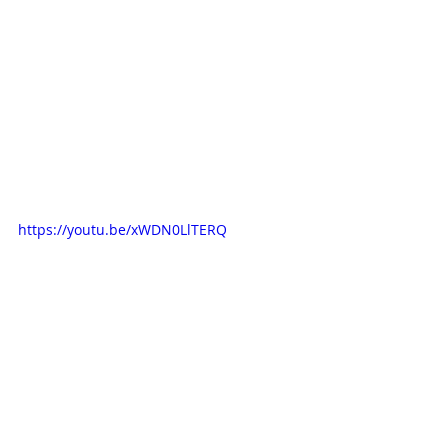
https://youtu.be/xWDN0LlTERQ
https://youtu.be/ypZEZ0P7WPI