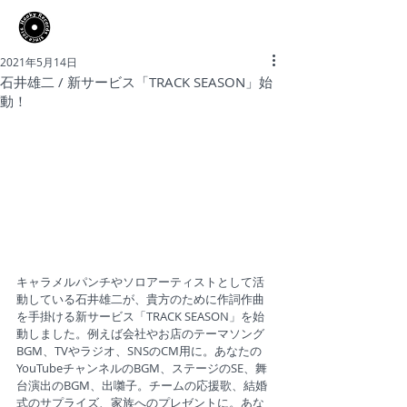
​Hooky Records
2021年5月14日
石井雄二 / 新サービス「TRACK SEASON」始
動！
キャラメルパンチやソロアーティストとして活
動している石井雄二が、貴方のために作詞作曲
を手掛ける新サービス「TRACK SEASON」を始
動しました。例えば会社やお店のテーマソング
BGM、TVやラジオ、SNSのCM用に。あなたの
YouTubeチャンネルのBGM、ステージのSE、舞
台演出のBGM、出囃子。チームの応援歌、結婚
式のサプライズ、家族へのプレゼントに。あな