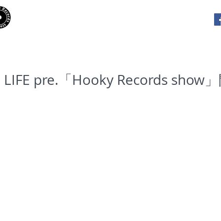
​Hooky Records
RELEASES
PLAYLISTS
INTE
 LIFE pre.「Hooky Records sho