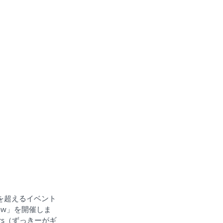
を超えるイベント
 show」を開催しま
ers（ずっきーがギ