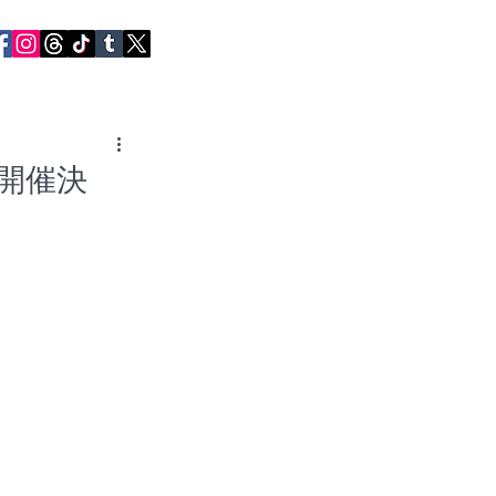
RVIEWS
CONTACT
w」開催決