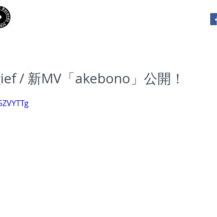
​Hooky Records
RELEASES
PLAYLISTS
INTE
ngief / 新MV「akebono」公開！
t5ZVYTTg