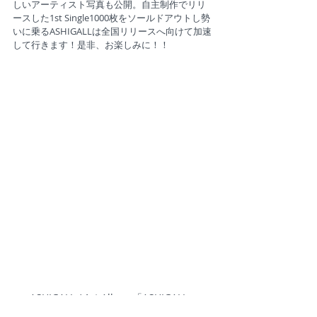
しいアーティスト写真も公開。自主制作でリリ
ースした1st Single1000枚をソールドアウトし勢
いに乗るASHIGALLは全国リリースへ向けて加速
して行きます！是非、お楽しみに！！
ASHIGALL / 1st Album「ASHIGALL」