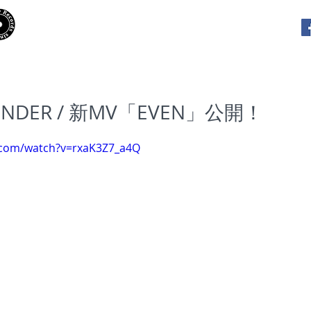
​Hooky Records
RELEASES
PLAYLISTS
INTE
WONDER / 新MV「EVEN」公開！
.com/watch?v=rxaK3Z7_a4Q