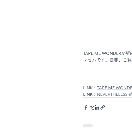
TAPE ME WONDER
ンセムです。是非、ご覧
LINK：
TAPE ME WON
LINK：
NEVERTHELESS