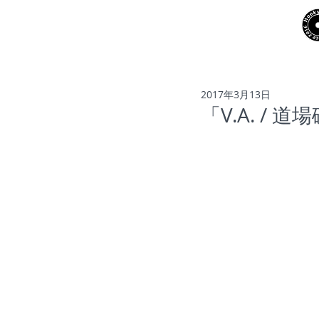
NEWS
ARTISTS
2017年3月13日
「V.A. /