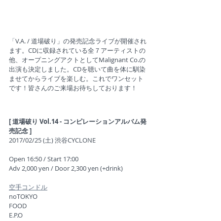
​「
V.A. / 道場破り」の発売記念ライブが開催され
ます。CDに収録されている全７アーティストの
他、オープニングアクトとしてMalignant Co.の
出演も決定しました。CDを聴いて曲を体に馴染
ませてからライブを楽しむ。これでワンセット
です！皆さんのご来場お待ちしております！
[ 道場破り Vol.14 - コンピレーションアルバム発
売記念 ] 
2017/02/25 (土) 渋谷CYCLONE 
Open 16:50 / Start 17:00 
Adv 2,000 yen / Door 2,300 yen (+drink) 
空手コンドル
noTOKYO
FOOD
E.P.O