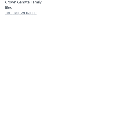
Crown GanXta Family
lifes
TAPE ME WONDER
OA: Malignant Co.
各プレイガイドにてチケット販売中です。
ローチケHMV（終了しました。）
​イープラス（終了しました。）
LINK：
「V.A. / 道場破り」紹介ページ
© 2016 Hooky Records