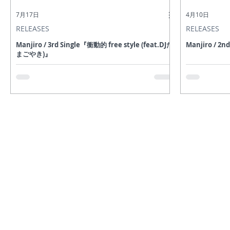
7月17日
4月10日
RELEASES
RELEASES
Manjiro / 3rd Single『衝動的 free style (feat.DJた
Manjiro / 2
まごやき)』