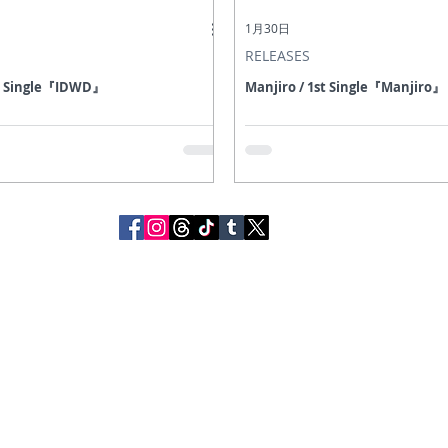
1月30日
RELEASES
nd Single『IDWD』
Manjiro / 1st Single『Manjiro』
© 2016 Hooky Records